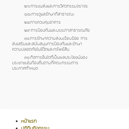
๒๖.การขนส่งและการวิศวกรรมจราจร
๑๗.การดูแลรักษาที่สาธารณะ
๒๘.การควบคุมอาคาร
๒๙.การป้องกันและบรรเทาสาธารณภัย
๓๐.การรักษาความสงบเรียบร้อย การ
ส่งเสริมและสนับสนุนการป้องกันและรักษา
ความปลอดภัยในชีวิตและทรัพย์สิน
๓๑.กิจการอื่นใดที่เป็นผลประโยชน์ของ
ประชาชนในท้องถิ่นตามที่คณะกรรมการ
ประกาศกำหนด
หน้าแรก
ปฏิทินกิจกรรม