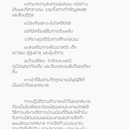
๓.รักษาความสะอาดของถนน หรือทาง
เดินและที่สาธารณะ รวมทั้งการกำจัดมูลฝอย
และสิ่งปฏิกูล
๔.ป้องกันและระงับโรคติดต่อ
๕.ให้มีเครื่องใช้ในการดับเพลิง
๖.ให้ราษฎรได้รับการศึกษาอบรม
๗.ส่งเสริมการพัฒนาสตรี เด็ก
เยาวชน ผู้สูงอายุ และผู้บริการ
๘.บำรุงศิลปะ จารีตประเพณี
ภูมิปัญญาท้องถิ่น และวัฒนธรรมอันดีของท้อง
ถิ่น
๙.หน้าที่อื่นตามที่กฎหมายบัญญัติให้
เป็นหน้าที่ของเทศบาล
การปฏิบัติตามอำนาจหน้าที่ของเทศบาล
ต้องเป็นไปเพื่อประโยชน์สุขของประชาชนโดยใช้
วิธีการบริหารจัดการบ้านเมืองที่ดีและให้คำนึง
ถึงการมีส่วนร่วมของประชาชนในการจัดทำ
แผนพัฒนาเทศบาล การจัดทำงบประมาณ
การจัดซื้อจัดจ้าง การตรวจสอบ การประเมิน