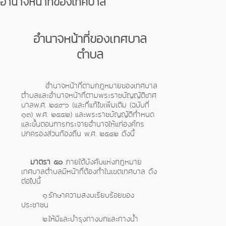
อำนาจหน้าที่ของเทศบาล
อำนาจหน้าที่ของเทศบาล
ตำบล
อํานาจหน้าที่ตามกฎหมายของเทศบาล
ตําบลและอํานาจหน้าที่ตามพระราชบัญญัติเทศ
บาลพ.ศ. ๒๔๙๖ (และที่แก้ไขเพิ่มเติม (ฉบับที่
๑๓) พ.ศ. ๒๕๕๒) และพระราชบัญญัติกําหนด
และขั้นตอนการกระจายอํานาจให้แก่องค์กร
ปกครองส่วนท้องถิ่น พ.ศ. ๒๕๔๒ ดังนี้
มาตรา
๕๐
ภายใต้บังคับแห่งกฎหมาย
เทศบาลตำบลมีหน้าที่ต้องทำในเขตเทศบาล ดัง
ต่อไปนี้
๑.รักษาความสงบเรียบร้อยของ
ประชาชน
๒.ให้มีและบำรุงทางบกและทางน้ำ