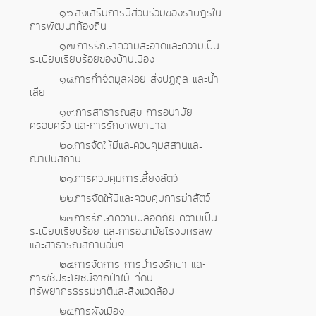
๑๖.ส่งเสริมการมีส่วนร่วมของราษฎรใน
การพัฒนาท้องถิ่น
๑๗.การรักษาความสะอาดและความเป็น
ระเบียบเรียบร้อยของบ้านเมือง
๑๘.การกำจัดมูลฝอย สิ่งปฏิกูล และน้ำ
เสีย
๑๙.การสาธารณสุข การอนามัย
ครอบครัว และการรักษาพยาบาล
๒๐.การจัดให้มีและควบคุมสุสานและ
ฌาปนสถาน
๒๑.การควบคุมการเลี้ยงสัตว์
๒๒.การจัดให้มีและควบคุมการฆ่าสัตว์
๒๓.การรักษาความปลอดภัย ความเป็น
ระเบียบเรียบร้อย และการอนามัยโรงมหรสพ
และสาธารณสถานอื่นๆ
๒๔.การจัดการ การบำรุงรักษา และ
การใช้ประโยชน์จากป่าไม้ ที่ดิน
ทรัพยากรธรรมชาติและสิ่งแวดล้อม
๒๕.การผังเมือง