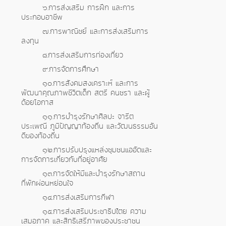
๖.การส่งเสริม การฝึก และการ
ประกอบอาชีพ
๗.การพาณิชย์ และการส่งเสริมการ
ลงทุน
๘.การส่งเสริมการท่องเที่ยว
๙.การจัดการศึกษา
๑๐.การสังคมสงเคราะห์ และการ
พัฒนาคุณภาพชีวิตเด็ก สตรี คนชรา และผู้
ด้อยโอกาส
๑๑.การบำรุงรักษาศิลปะ จารีต
ประเพณี ภูมิปัญญาท้องถิ่น และวัฒนธรรมอัน
ดีของท้องถิ่น
๑๒.การปรับปรุงแหล่งชุมชนแออัดและ
การจัดการเกี่ยวกับที่อยู่อาศัย
๑๓.การจัดให้มีและบำรุงรักษาสถาน
ที่พักผ่อนหย่อนใจ
๑๔.การส่งเสริมการกีฬา
๑๕.การส่งเสริมประชาธิปไตย ความ
เสมอภาค และสิทธิเสรีภาพของประชาชน