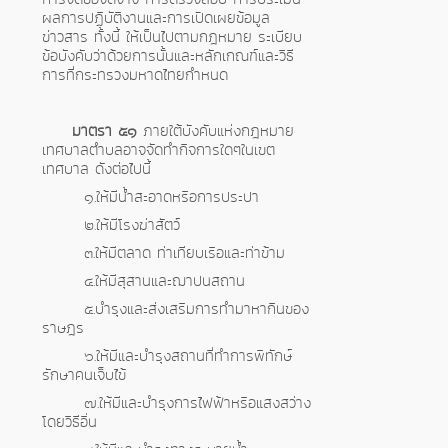
ผลการปฏิบัติงานและการเปิดเผยข้อมูล
ข่าวสาร ทั้งนี้ ให้เป็นไปตามกฎหมาย ระเบียบ
ข้อบังคับว่าด้วยการนั้นและหลักเกณฑ์และวิธี
การที่กระทรวงมหาดไทยกำหนด
มาตรา
๕๑
ภายใต้บังคับแห่งกฎหมาย
เทศบาลตำบลอาจจัดทำกิจการใดๆในเขต
เทศบาล ดังต่อไปนี้
๑.ให้มีน้ำสะอาดหรือการประปา
๒.ให้มีโรงฆ่าสัตว์
๓.ให้มีตลาด ท่าเทียบเรือและท่าข้าม
๔.ให้มีสุสานและฌาปนสถาน
๕.บำรุงและส่งเสริมการทำมาหากินของ
ราษฎร
๖.ให้มีและบำรุงสถานที่ทำการพิทักษ์
รักษาคนเจ็บไข้
๗.ให้มีและบำรุงการไฟฟ้าหรือแสงสว่าง
โดยวิธีอื่น