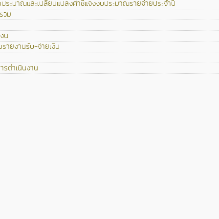
ประมาณและเปลี่ยนแปลงคำชี้แจงงบประมาณรายจ่ายประจำปี
นรวม
งิน
รายงานรับ-จ่ายเงิน
ารดำเนินงาน