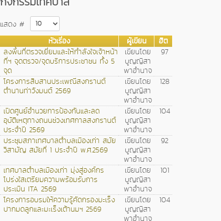
กิจกรรมเทศบาล
แสดง #
หัวเรื่อง
ผู้เขียน
ฮิต
ลงพื้นที่ตรวจเยี่ยมและให้กำลังใจเจ้าหน้า
เขียนโดย
97
ที่ฯ จุดตรวจ/จุดบริการประชาชน ทั้ง 5
บูญญิสา
จุด
พาอำนาจ
โครงการสืบสานประเพณีสงกรานต์
เขียนโดย
128
ตำนานท่าวังมนต์ 2569
บูญญิสา
พาอำนาจ
เปิดศูนย์อำนวยการป้องกันและลด
เขียนโดย
104
อุบัติเหตุทางถนนช่วงเทศกาลสงกรานต์
บูญญิสา
ประจำปี 2569
พาอำนาจ
ประชุมสภาเทศบาลตำบลเมืองเก่า สมัย
เขียนโดย
92
วิสามัญ สมัยที่ 1 ประจำปี พ.ศ.2569
บูญญิสา
พาอำนาจ
เทศบาลตำบลเมืองเก่า มุ่งสู่องค์กร
เขียนโดย
101
โปร่งใสเตรียมความพร้อมรับการ
บูญญิสา
ประเมิน ITA 2569
พาอำนาจ
โครงการอบรมให้ความรู้คัดกรองมะเร็ง
เขียนโดย
104
ปากมดลูกและมะเร็งเต้านมฯ 2569
บูญญิสา
พาอำนาจ