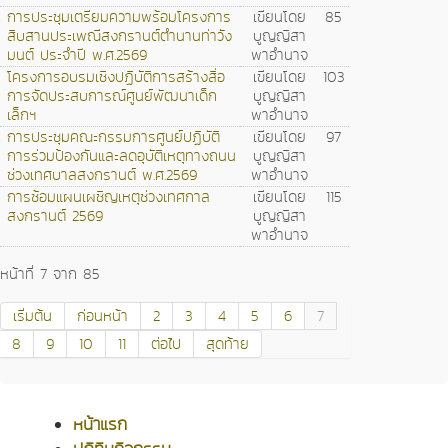
การประชุมเตรียมความพร้อมโครงการ
เขียนโดย
85
สืบสานประเพณีสงกรานต์ตำนานท่าวัง
บูญญิสา
มนต์ ประจำปี พ.ศ.2569
พาอำนาจ
โครงการอบรมเชิงปฏิบัติการสร้างสื่อ
เขียนโดย
103
การจัดประสบการณ์ศูนย์พัฒนาเด็ก
บูญญิสา
เล็กฯ
พาอำนาจ
การประชุมคณะกรรมการศูนย์ปฏิบัติ
เขียนโดย
97
การร่วมป้องกันและลดอุบัติเหตุทางถนน
บูญญิสา
ช่วงเทศบาลสงกรานต์ พ.ศ.2569
พาอำนาจ
การซ้อมแผนเผชิญเหตุช่วงเทศกาล
เขียนโดย
115
สงกรานต์ 2569
บูญญิสา
พาอำนาจ
หน้าที่ 7 จาก 85
เริ่มต้น
ก่อนหน้า
2
3
4
5
6
7
8
9
10
11
ต่อไป
สุดท้าย
หน้าแรก